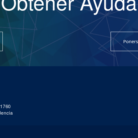
Obtener Ayuda
Poners
 1760
dencia